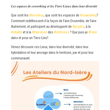
𝑳𝒆𝒔 𝒆𝒔𝒑𝒂𝒄𝒆𝒔 𝒅𝒆 𝒄𝒐𝒘𝒐𝒓𝒌𝒊𝒏𝒈 𝒆𝒕 𝒍𝒆𝒔 𝑻𝒊𝒆𝒓𝒔-𝑳𝒊𝒆𝒖𝒙 𝒅𝒂𝒏𝒔 𝒍𝒆𝒖𝒓 𝒅𝒊𝒗𝒆𝒓𝒔𝒊𝒕𝒆́
Que sont les
#tierslieux
, que sont les espaces de
#coworking
?
Comment redéfinissent-il la façon de Faire Ensemble, de Faire
Autrement, et participent au développent de
#projets
, à la
#vitalité
et à la
#transition
des
#territoires
? Que puis-je
#Faire
dans et pour un Tiers-Lieu?
Venez découvrir ces Lieux, dans leur diversité, dans leur
hybridation et leur ancrage dans le territoire, par et pour leur
communauté.