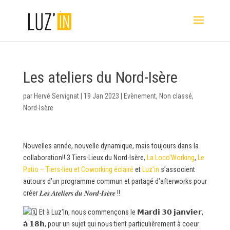
Les ateliers du Nord-Isère
par
Hervé Servignat
|
19 Jan 2023
|
Evènement
,
Non classé
,
Nord-Isère
Nouvelles année, nouvelle dynamique, mais toujours dans la
collaboration!! 3 Tiers-Lieux du Nord-Isère,
La Loco’Working
,
Le
Patio – Tiers-lieu et Coworking éclairé
et
Luz’in
s’associent
autours d’un programme commun et partagé d’afterworks pour
créer 𝑳𝒆𝒔 𝑨𝒕𝒆𝒍𝒊𝒆𝒓𝒔 𝒅𝒖 𝑵𝒐𝒓𝒅-𝑰𝒔𝒆̀𝒓𝒆 !!
Et à Luz’In, nous commençons le 𝗠𝗮𝗿𝗱𝗶 𝟯𝟬 𝗷𝗮𝗻𝘃𝗶𝗲𝗿,
𝗮̀ 𝟭𝟴𝗵, pour un sujet qui nous tient
particulièrement à coeur: